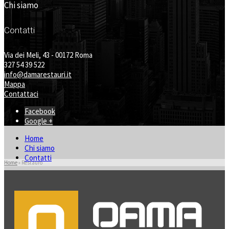
Chi siamo
Contatti
Via dei Meli, 43 - 00172 Roma
327 54 39 522
info@damarestauri.it
Mappa
Contattaci
Facebook
Google +
Home
Chi siamo
Contatti
Home
»
Restauro