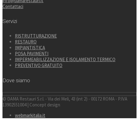
info@damarestauri.it
Contattaci
Servizi
RISTRUTTURAZIONE
RESTAURO
IMPIANTISTICA
POSA PAVIMENTI
IMPERMEABILIZZAZIONE E ISOLAMENTO TERMICO
PREVENTIVO GRATUITO
Dove siamo
© DAMA Restauri S.r.l. - Via dei Meli, 43 (int 2) - 00172 ROMA - P.IVA
13902551004 | Concept design
webmarkitalia.it